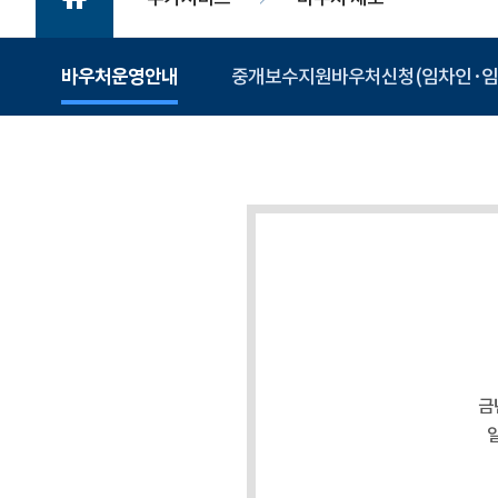
바우처운영안내
중개보수지원바우처신청(임차인·임
금