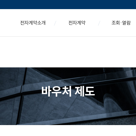
부동산 전자계약시스템 『바우처』 신청
전자계약소개
전자계약
조회·열람
개요
나의 전자계약
중개 및 법무대리인 
전자계약 절차
매매계약 작성하기
토지대장 조회
전자계약 매뉴얼
임대계약 작성하기
토지이용계획확인원 
전자계약 길라잡이
건축물대장 조회
바우처 제도
전자계약 연습
등기자격 대리인 본인