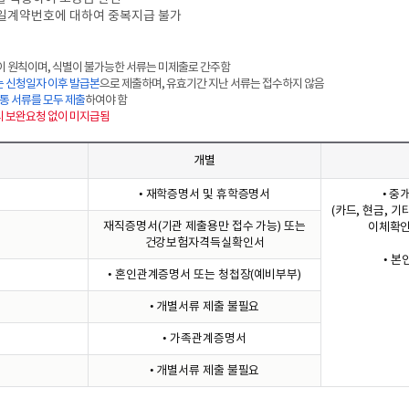
 동일계약번호에 대하여 중복지급 불가
이 원칙이며, 식별이 불가능한 서류는 미제출로 간주함
 신청일자 이후 발급본
으로 제출하며, 유효기간 지난 서류는 접수하지 않음
공통 서류를 모두 제출
하여야 함
 시 보완요청 없이 미지급됨
개별
• 재학증명서 및 휴학증명서
• 중
(카드, 현금, 
재직증명서(기관 제출용만 접수 가능) 또는
이체확인
건강보험자격득실확인서
• 
• 혼인관계증명서 또는 청첩장(예비부부)
• 개별서류 제출 불필요
• 가족관계증명서
• 개별서류 제출 불필요