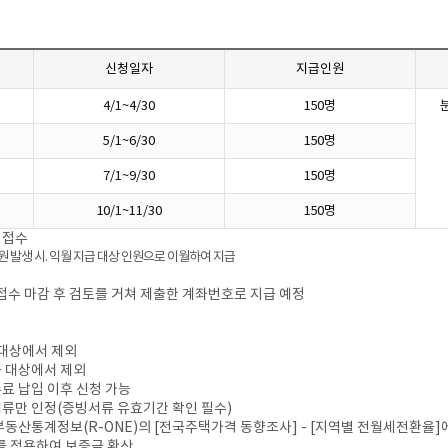
신청일자
지급인원
4/1~4/30
150명
5/1~6/30
150명
7/1~9/30
150명
10/1~11/30
150명
청접수
원 발생 시. 익월 지급 대상 인원으로 이월하여 지급
 접수 마감 후 검토를 거쳐 제출한 계좌번호로 지급 예정
급대상에서 제외
급 대상에서 제외
수료 납입 이후 신청 가능
서류만 인정(증빙서류 유효기간 확인 필수)
 부동산통계정보(R-ONE)의 [전국주택가격 동향조사] - [지역별 전월세전환율]
를 적용하여 보증금 환산