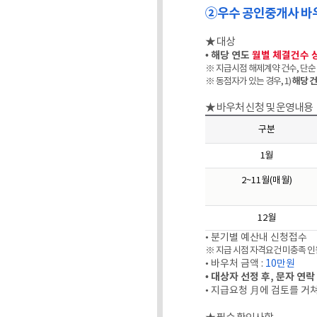
②우수 공인중개사 바
★ 대상
• 해당 연도
월별 체결건수 상
※ 지급시점 해제계약 건수, 단순
※ 동점자가 있는 경우, 1)
해당 건
★ 바우처 신청 및 운영내용
구분
1월
2~11월(매월)
12월
• 분기별 예산내 신청접수
※ 지급 시점 자격요건 미충족 인
• 바우처 금액 :
10만원
• 대상자 선정 후, 문자 연
• 지급요청 月에 검토를 거