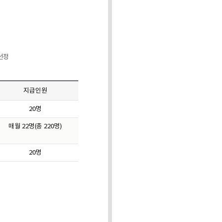
선정
지급인원
20명
매월 22명(총 220명)
20명