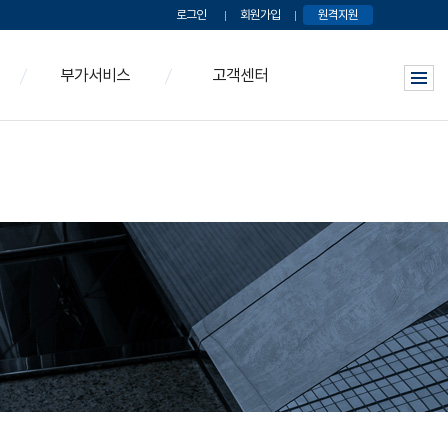
로그인
회원가입
원격지원
부가서비스
고객센터
찾기
카드결제
공지사항
우대금리 제공기관
1:1 문의
조회
영수증
FAQ
전입신고 바로가기
자료실
인증
동영상