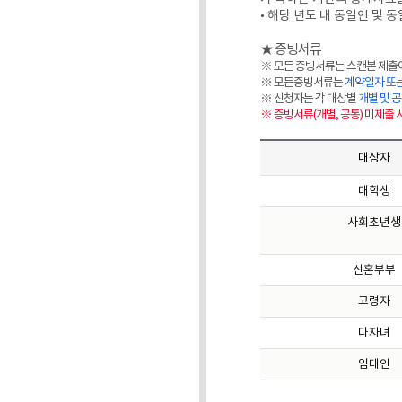
• 해당 년도 내 동일인 및
★ 증빙서류
※ 모든 증빙서류는 스캔본 제출
※ 모든증빙서류는
계약일자 또는
※ 신청자는 각 대상별
개별 및 
※ 증빙서류(개별, 공통) 미제출
대상자
대학생
사회초년생
신혼부부
고령자
다자녀
임대인