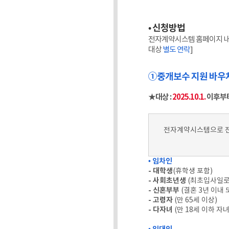
• 신청방법
전자계약시스템 홈페이지 내 [
대상
별도 연락
]
①중개보수 지원 바우처
★
대상 :
2025.10.1.
이후부터
전자계약시스템으로 전용
• 임차인
- 대학생
(휴학생 포함)
- 사회초년생
(최초입사일로
- 신혼부부
(결혼 3년 이내
- 고령자
(만 65세 이상)
- 다자녀
(만 18세 이하 자