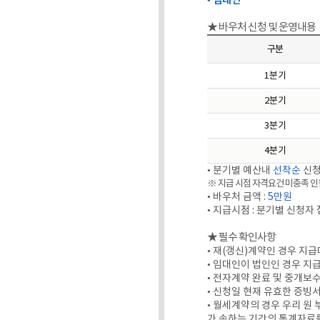
• 임대인
★ 바우처 신청 및 운영내용
구분
1분기
2분기
3분기
4분기
• 분기별 예산내
선착순
신
※ 지급 시점 자격요건 미충족 인
• 바우처 금액 :
5만원
• 지급시점 : 분기별 신청자
★ 필수 확인사항
• 재(갱신)계약인 경우 지
• 임대인이 법인인 경우 지
• 전자계약 완료 및 중개보
• 신청일 현재 유효한 증빙
• 월세계약의 경우 우리 원
가 속하는 기간의 통계자료